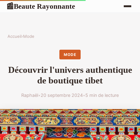
Beaute Rayonnante
📰
Accueil
›
Mode
MODE
Découvrir l'univers authentique
de boutique tibet
Raphaël
•
20 septembre 2024
•
5 min de lecture